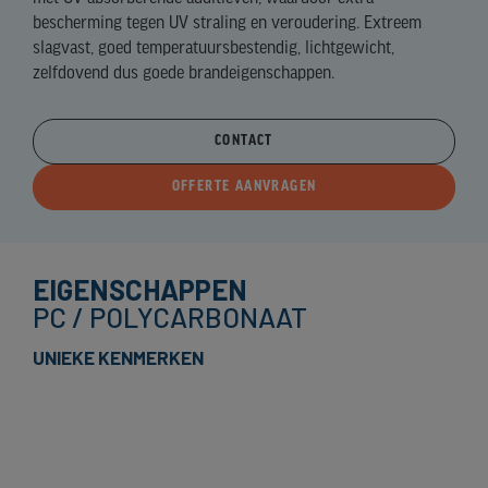
bescherming tegen UV straling en veroudering. Extreem
slagvast, goed temperatuursbestendig, lichtgewicht,
zelfdovend dus goede brandeigenschappen.
CONTACT
OFFERTE AANVRAGEN
EIGENSCHAPPEN
PC / POLYCARBONAAT
UNIEKE KENMERKEN
Veel lichtdichte kleuren mogelijk, ook naar gewenste kleur
Metallic kleuren mogelijk
Prachtige mattering, nauwelijks weerspiegeling / reflectie van
licht