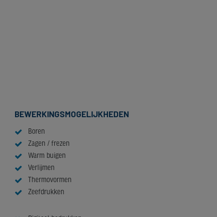
Tien keer meer slagvast vergeleken met hoogslagvast PMMA
Eenvoudig te vacuümvormen, draperen, zeefdrukken,
verspanende bewerkingen
Licht van gewicht
UV-bescherming mogelijk
Temperatuursbestendigheid
Uitstekende brandklasse - zelfdovend
BEWERKINGSMOGELIJKHEDEN
Boren
Zagen / frezen
Warm buigen
Verlijmen
Thermovormen
Zeefdrukken