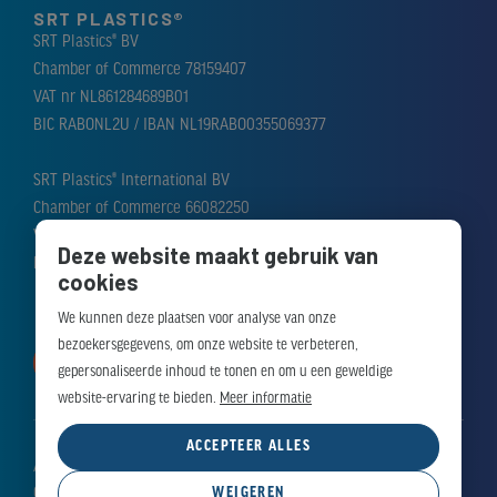
SRT PLASTICS®
SRT Plastics® BV
Chamber of Commerce 78159407
VAT nr NL861284689B01
BIC RABONL2U / IBAN NL19RABO0355069377
SRT Plastics® International BV
Chamber of Commerce 66082250
VAT nr NL856388476B01
Deze website maakt gebruik van
BIC RABONL2U / IBAN NL51RABO0310184282
cookies
We kunnen deze plaatsen voor analyse van onze
bezoekersgegevens, om onze website te verbeteren,
MAAK AFSPRAAK
gepersonaliseerde inhoud te tonen en om u een geweldige
website-ervaring te bieden.
Meer informatie
ACCEPTEER ALLES
Algemene voorwaarden
WEIGEREN
Cookieverklaring